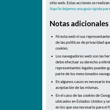
sitio web. Estas acciones se realiza
Aquí le dejamos una guía rápida pa
Notas adicionales
Ni esta web ni sus representantes
de las políticas de privacidad q
cookies
.
Los navegadores web son las he
debe efectuar su derecho a elimi
representantes legales pueden ga
parte de los mencionados naveg
En algunos casos es necesario in
aceptación de las mismas.
En el caso de las
cookies
de Googl
ubicados en Estados Unidos y se
en los que sea necesario para el 