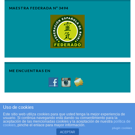
MAESTRA FEDERADA Nº 3494
ME ENCUENTRAS EN
Uso de cookies
Reiki en Castellón © 2011 - 2025. Todos los derechos reservados.
Este sitio web utiliza cookies para que usted tenga la mejor experiencia de
usuario. Si continúa navegando está dando su consentimiento para la
Aviso Legal
aceptación de las mencionadas cookies y la aceptación de nuestra
política de
Política de Privacidad
cookies
, pinche el enlace para mayor información.
plugin cookies
Hecho con
por
Graphene Themes
.
ACEPTAR