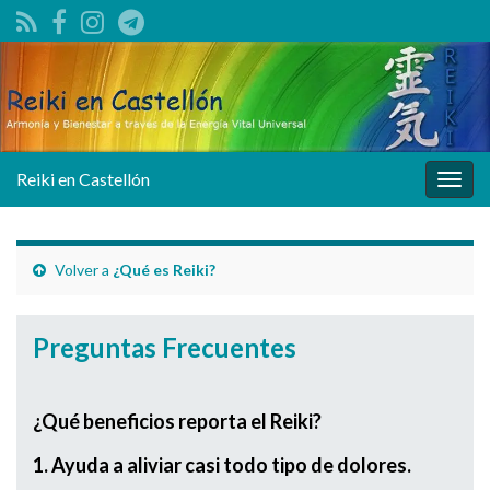
Reiki en Castellón
Alter
la
nave
Volver a
¿Qué es Reiki?
Preguntas Frecuentes
¿Qué beneficios reporta el Reiki?
1. Ayuda a aliviar casi todo tipo de dolores.