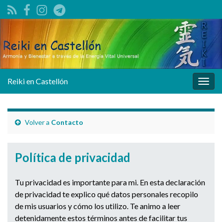
Reiki en Castellón
Alter
la
nave
Volver a
Contacto
Política de privacidad
Tu privacidad es importante para mi. En esta declaración
de privacidad te explico qué datos personales recopilo
de mis usuarios y cómo los utilizo. Te animo a leer
detenidamente estos términos antes de facilitar tus