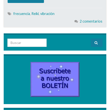
frecuencia
,
Reiki
,
vibración
2 comentarios
Search for: