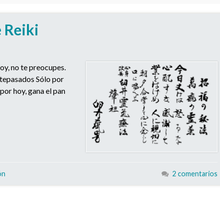
e Reiki
hoy, no te preocupes.
antepasados Sólo por
 por hoy, gana el pan
ón
2 comentarios