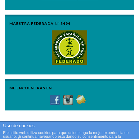
MAESTRA FEDERADA Nº 3494
ME ENCUENTRAS EN
Uso de cookies
Reiki en Castellón © 2011 - 2025. Todos los derechos reservados.
Este sitio web utiliza cookies para que usted tenga la mejor experiencia de
usuario. Si continúa navegando está dando su consentimiento para la
Aviso Legal