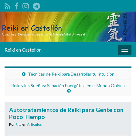
Reiki en Castellón
Alter
la
nave
Técnicas de Reiki para Desarrollar tu Intuición
Reiki y los Sueños: Sanación Energética en el Mundo Onírico
Autotratamientos de Reiki para Gente con
Poco Tiempo
Por
Rita
en
Artículos