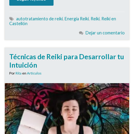
autotratamiento de reiki
,
Energía Reiki
,
Reiki
,
Reiki en
Castellón
Dejar un comentario
Técnicas de Reiki para Desarrollar tu
Intuición
Por
Rita
en
Artículos