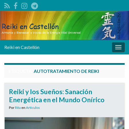
Reiki en Castellón
Alter
la
nave
ETIQUETA:
AUTOTRATAMIENTO DE REIKI
Reiki y los Sueños: Sanación
Energética en el Mundo Onírico
Por
Rita
en
Artículos