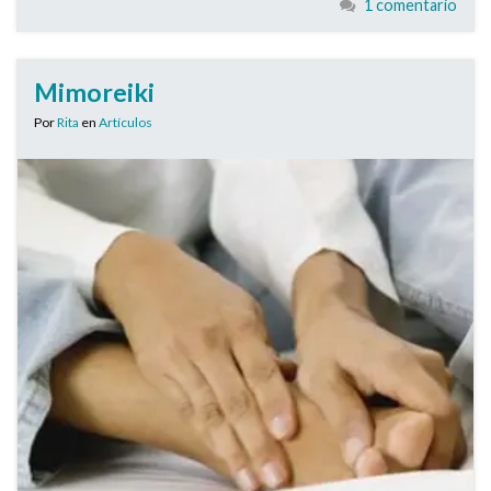
1 comentario
Mimoreiki
Por
Rita
en
Artículos